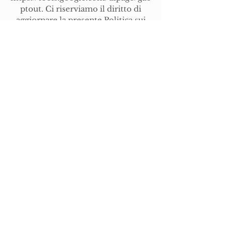
ptout.
Ci riserviamo il diritto di
aggiornare la presente Politica sui
cookie e ti consigliamo di
controllare regolarmente questa
pagina per rimanere informato su
eventuali modifiche.
Italiano:
Bodenacker 6
39040 Villandro
+39 342 714 2210
Biscotti
impronta
Protezione
dei dati